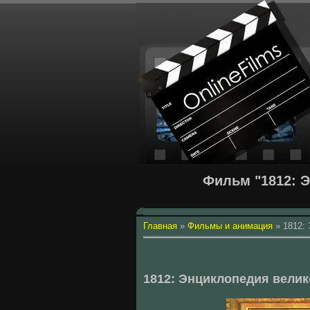
Фильм "1812: 
Главная
»
Фильмы и анимация
»
1812:
1812: Энциклопедия велик