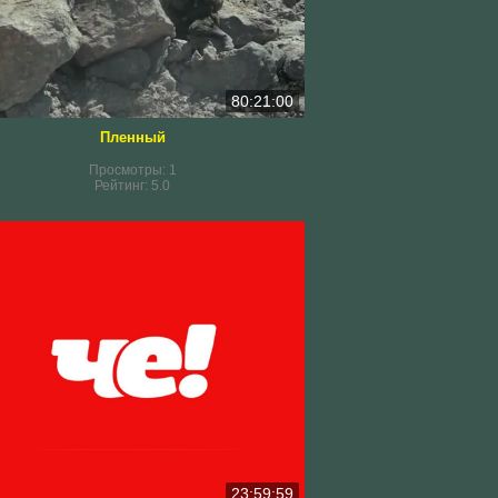
80:21:00
Пленный
Просмотры:
1
Рейтинг:
5.0
23:59:59