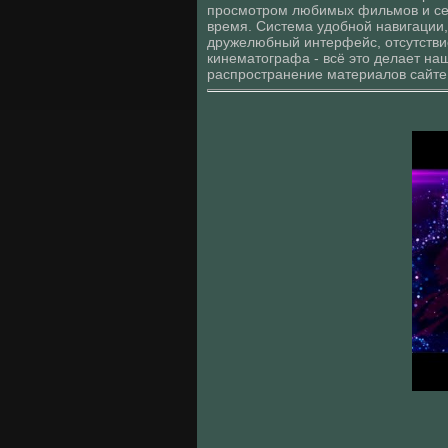
просмотром любимых фильмов и сер
время. Система удобной навигации
дружелюбный интерфейс, отсутствие
кинематографа - всё это делает на
распространение материалов сайте