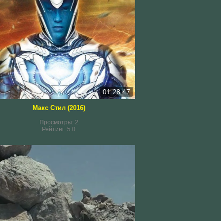
01:28:47
Макс Стил (2016)
Просмотры:
2
Рейтинг:
5.0