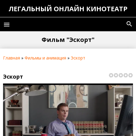
ЛЕГАЛЬНЫЙ ОНЛАЙН КИНОТЕАТР
search
menu
Фильм "Эскорт"
Главная
»
Фильмы и анимация
»
Эскорт
Эскорт