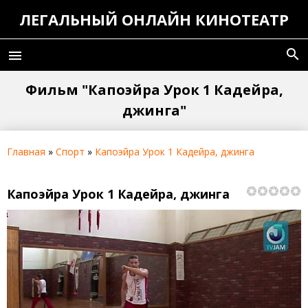
ЛЕГАЛЬНЫЙ ОНЛАЙН КИНОТЕАТР
search
menu
Фильм "Капоэйра Урок 1 Кадейра,
джинга"
Главная
»
Спорт
»
Капоэйра Урок 1 Кадейра, джинга
Капоэйра Урок 1 Кадейра, джинга