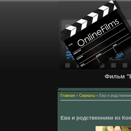
Фильм "Е
Главная
»
Сериалы
»
Ева и родственни
Ева и родственники из Ко