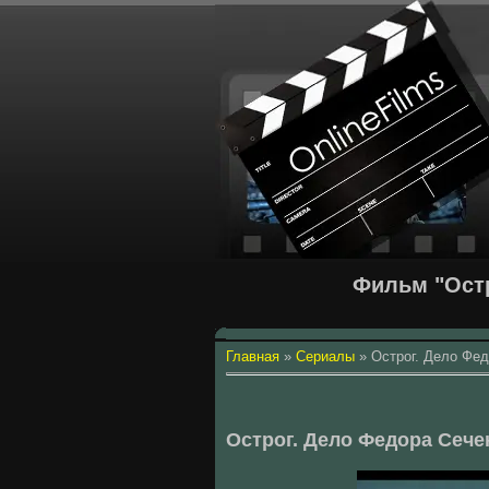
Фильм "Остр
Главная
»
Сериалы
»
Острог. Дело Фед
Острог. Дело Федора Сече