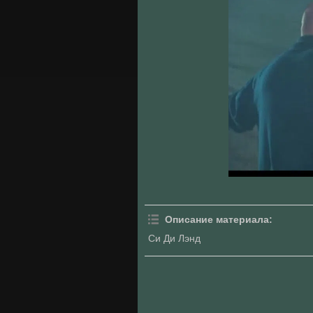
Описание материала
:
Си Ди Лэнд