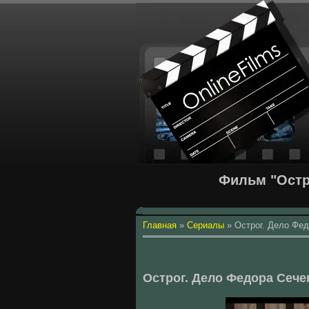
Фильм "Остр
Главная
»
Сериалы
»
Острог. Дело Фе
Острог. Дело Федора Сече