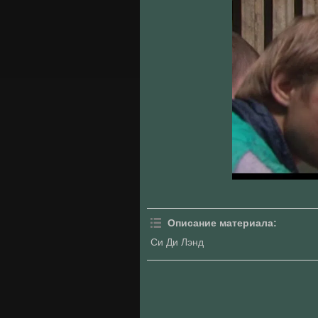
Описание материала
:
Си Ди Лэнд