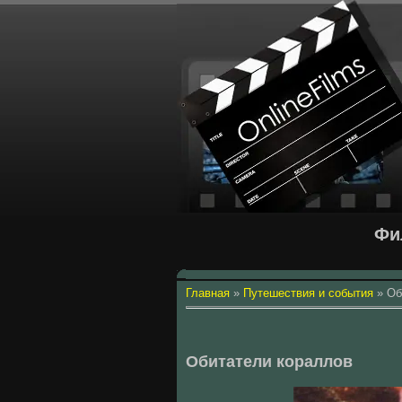
Фи
Главная
»
Путешествия и события
»
Об
Обитатели кораллов