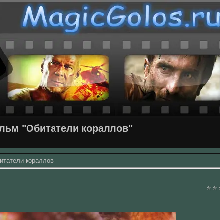
льм "Обитатели кораллов"
итатели кораллов