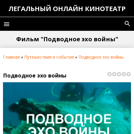
ЛЕГАЛЬНЫЙ ОНЛАЙН КИНОТЕАТР
search
menu
Фильм "Подводное эхо войны"
Главная
»
Путешествия и события
»
Подводное эхо войны
Подводное эхо войны