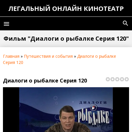
ЛЕГАЛЬНЫЙ ОНЛАЙН КИНОТЕАТР
search
menu
Фильм "Диалоги о рыбалке Серия 120"
Главная
»
Путешествия и события
»
Диалоги о рыбалке
Серия 120
Диалоги о рыбалке Серия 120