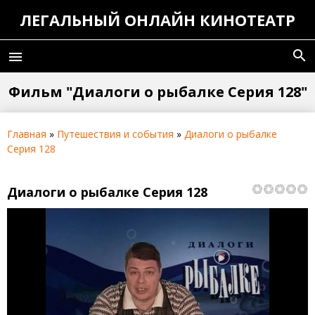
ЛЕГАЛЬНЫЙ ОНЛАЙН КИНОТЕАТР
search
menu
Фильм "Диалоги о рыбалке Серия 128"
Главная
»
Путешествия и события
»
Диалоги о рыбалке
Серия 128
Диалоги о рыбалке Серия 128