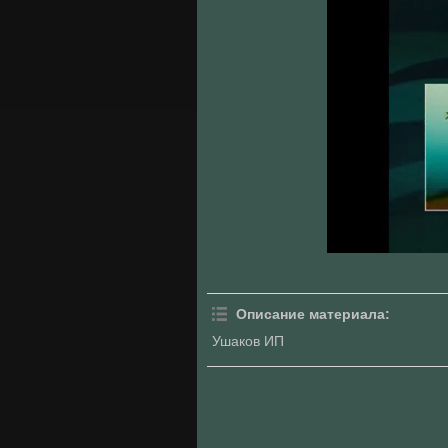
Описание материала
:
Ушаков ИП