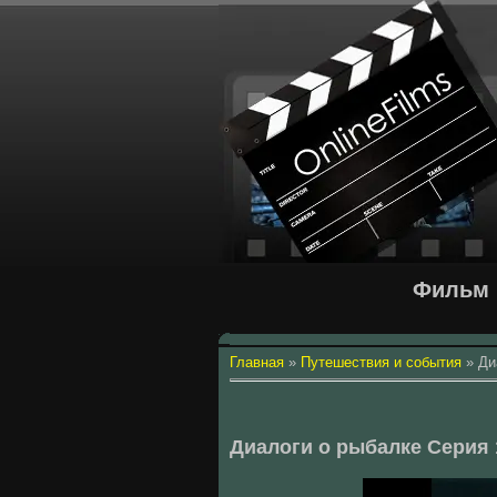
Фильм 
Главная
»
Путешествия и события
»
Ди
Диалоги о рыбалке Серия 