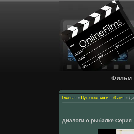
Фильм 
Главная
»
Путешествия и события
»
Ди
Диалоги о рыбалке Серия 