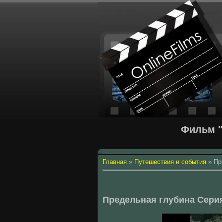
Фильм "
Главная
»
Путешествия и события
»
Пр
Предельная глубина Сери