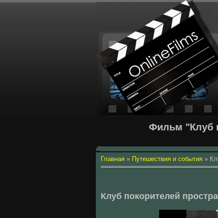
Фильм "Клуб 
Главная
»
Путешествия и события
»
Кл
Клуб покорителей простра