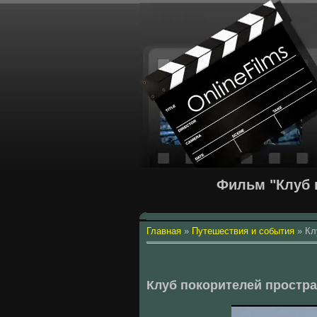
Фильм "Клуб 
Главная
»
Путешествия и события
»
Кл
Клуб покорителей простра