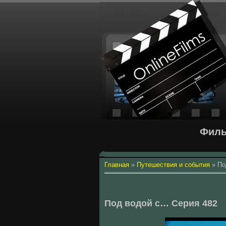
Филь
Главная
»
Путешествия и события
»
По
Под водой с… Серия 482