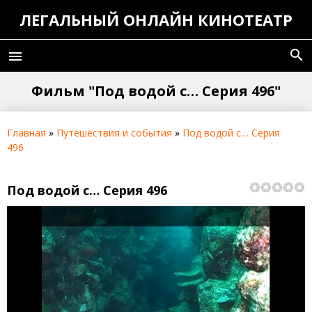
ЛЕГАЛЬНЫЙ ОНЛАЙН КИНОТЕАТР
search
menu
Фильм "Под водой с… Серия 496"
Главная
»
Путешествия и события
»
Под водой с… Серия
496
Под водой с… Серия 496