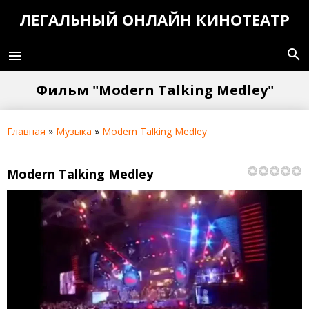
ЛЕГАЛЬНЫЙ ОНЛАЙН КИНОТЕАТР
search
menu
Фильм "Modern Talking Medley"
Главная
»
Музыка
»
Modern Talking Medley
Modern Talking Medley