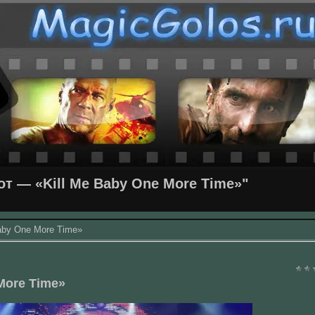
т — «Kill Me Baby One More Time»"
aby One More Time»
More Time»