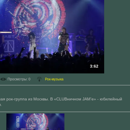
3:62
Просмотры
: 0
Рок-музыка
ная рок-группа из Москвы. В «CLUBничном JAM'е» - юбилейный
ы.