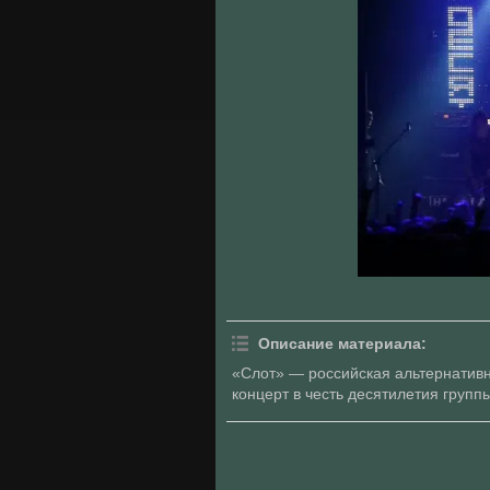
Описание материала
:
«Слот» — российская альтернатив
концерт в честь десятилетия групп