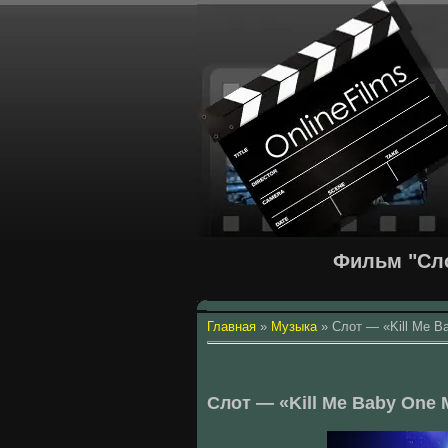
Фильм "Сло
Главная
»
Музыка
»
Слот — «Kill Me B
Слот — «Kill Me Baby One 