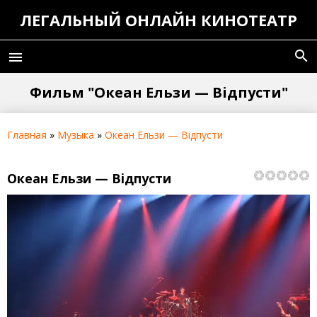
ЛЕГАЛЬНЫЙ ОНЛАЙН КИНОТЕАТР
search
menu
Фильм "Океан Ельзи — Вiдпусти"
Главная
»
Музыка
»
Океан Ельзи — Вiдпусти
Океан Ельзи — Вiдпусти