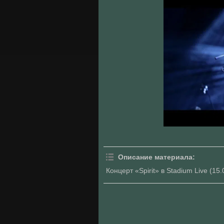
Описание материала
:
Концерт «Spirit» в Stadium Live (15