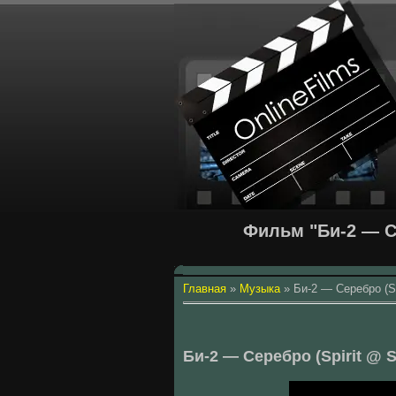
Фильм "Би-2 — Се
Главная
»
Музыка
»
Би-2 — Серебро (Sp
Би-2 — Серебро (Spirit @ S