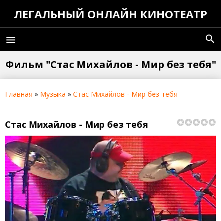
ЛЕГАЛЬНЫЙ ОНЛАЙН КИНОТЕАТР
search
menu
Фильм "Стас Михайлов - Мир без тебя"
Главная
»
Музыка
»
Стас Михайлов - Мир без тебя
Стас Михайлов - Мир без тебя