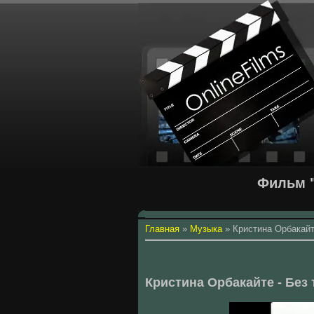
Фильм "
Главная
»
Музыка
»
Кристина Орбакайт
Кристина Орбакайте - Без 