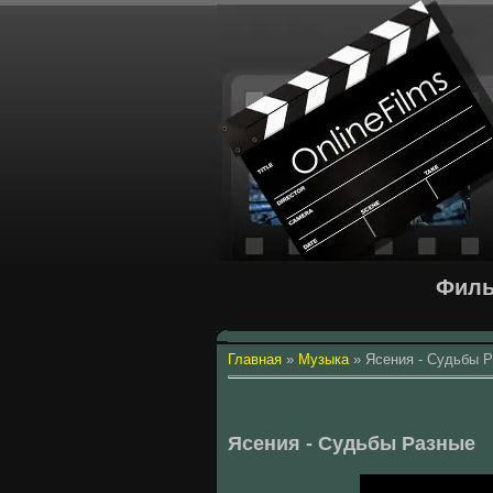
Филь
Главная
»
Музыка
»
Ясения - Судьбы 
Ясения - Судьбы Разные