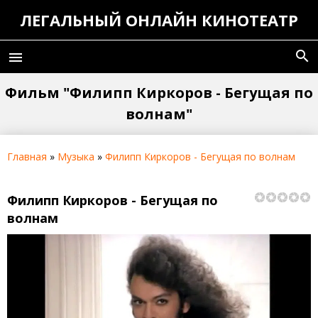
ЛЕГАЛЬНЫЙ ОНЛАЙН КИНОТЕАТР
search
menu
Фильм "Филипп Киркоров - Бегущая по
волнам"
Главная
»
Музыка
»
Филипп Киркоров - Бегущая по волнам
Филипп Киркоров - Бегущая по
волнам