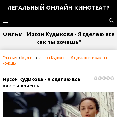
ЛЕГАЛЬНЫЙ ОНЛАЙН КИНОТЕАТР
search
menu
Фильм "Ирсон Кудикова - Я сделаю все
как ты хочешь"
Главная
»
Музыка
»
Ирсон Кудикова - Я сделаю все как ты
хочешь
Ирсон Кудикова - Я сделаю все
как ты хочешь