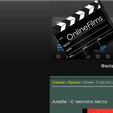
Филь
Главная
»
Музыка
»
Алиби - С чистого 
Алиби - С чистого листа